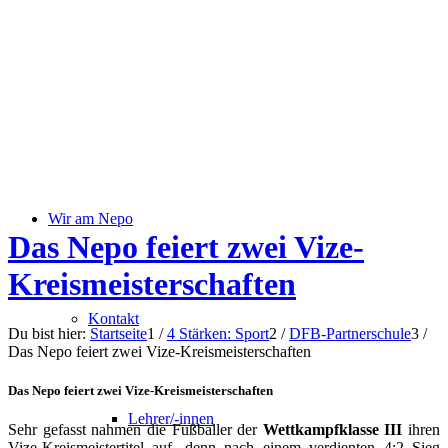
Wir am Nepo
Das Nepo feiert zwei Vize-
Kreismeisterschaften
Kontakt
Du bist hier:
Startseite
1
/
4 Stärken: Sport
2
/
DFB-Partnerschule
3
/
Das Nepo feiert zwei Vize-Kreismeisterschaften
Das Nepo feiert zwei Vize-Kreismeisterschaften
Lehrer/-innen
Sehr gefasst nahmen die Fußballer der
Wettkampfklasse III
ihren
Vize-Kreismeistertitel auf, denn nach einem verdienten 4:2 Sieg