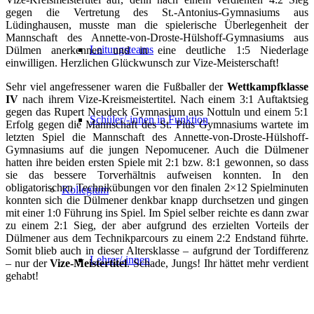
gegen die Vertretung des St.-Antonius-Gymnasiums aus
Lüdinghausen, musste man die spielerische Überlegenheit der
Mannschaft des Annette-von-Droste-Hülshoff-Gymnasiums aus
Leitungsteams
Dülmen anerkennen und in eine deutliche 1:5 Niederlage
einwilligen. Herzlichen Glückwunsch zur Vize-Meisterschaft!
Sehr viel angefressener waren die Fußballer der
Wettkampfklasse
IV
nach ihrem Vize-Kreismeistertitel. Nach einem 3:1 Auftaktsieg
gegen das Rupert Neudeck Gymnasium aus Nottuln und einem 5:1
Schüler/-innen in Funktion
Erfolg gegen die Mannschaft des St. Pius Gymnasiums wartete im
letzten Spiel die Mannschaft des Annette-von-Droste-Hülshoff-
Gymnasiums auf die jungen Nepomucener. Auch die Dülmener
hatten ihre beiden ersten Spiele mit 2:1 bzw. 8:1 gewonnen, so dass
sie das bessere Torverhältnis aufweisen konnten. In den
obligatorischen Technikübungen vor den finalen 2×12 Spielminuten
Kollegium
konnten sich die Dülmener denkbar knapp durchsetzen und gingen
mit einer 1:0 Führung ins Spiel. Im Spiel selber reichte es dann zwar
zu einem 2:1 Sieg, der aber aufgrund des erzielten Vorteils der
Dülmener aus dem Technikparcours zu einem 2:2 Endstand führte.
Somit blieb auch in dieser Altersklasse – aufgrund der Tordifferenz
Lehrer/-innen
– nur der
Vize-Meistertitel
. Schade, Jungs! Ihr hättet mehr verdient
gehabt!